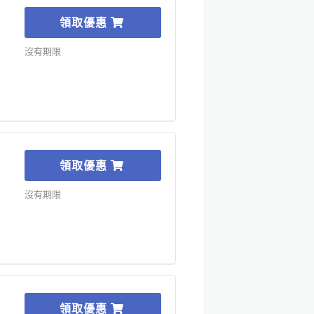
領取優惠
沒有期限
領取優惠
沒有期限
領取優惠