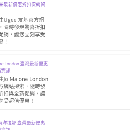
 友基最新優惠折扣促銷資
往Ugee 友基官方網
，隨時發現驚喜折扣
促銷，讓您立刻享受
惠！
one London 臺灣最新優惠
銷資訊
o Malone London
方網站探索，隨時發
折扣與全新促銷，讓
享受超值優惠！
r 海洋拉娜 臺灣最新優惠
銷資訊