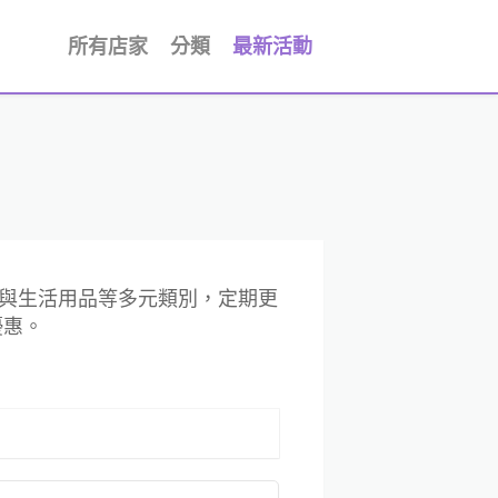
所有店家
分類
最新活動
遊與生活用品等多元類別，定期更
優惠。