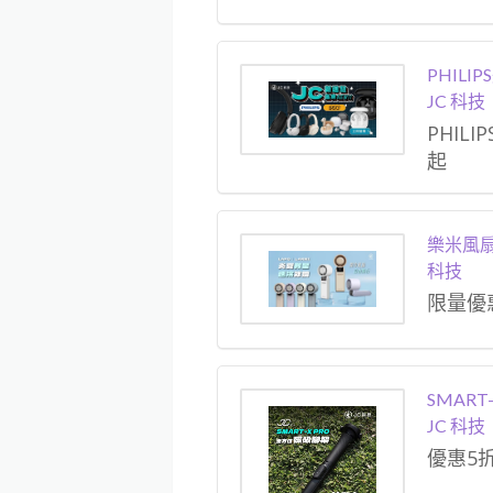
PHILI
JC 科技
PHIL
起
樂米風扇 
科技
限量優惠
SMART
JC 科技
優惠5