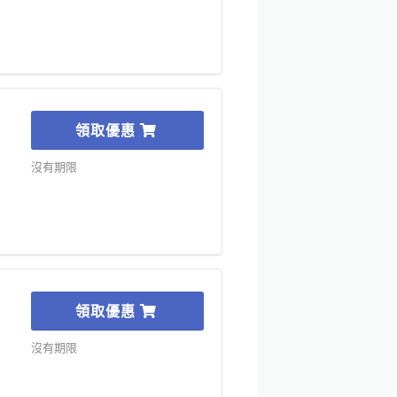
領取優惠
沒有期限
領取優惠
沒有期限