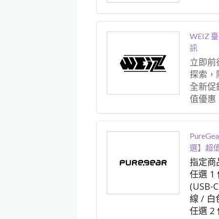
WEIZ
訊
立即前
探索，
全新促
值優惠
PureG
選】超
指定商
任選 1
(USB-
線 / 白色
任選 2