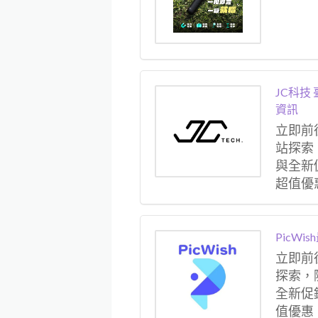
JC科技
資訊
立即前
站探索
與全新
超值優
PicW
立即前往
探索，
全新促
值優惠