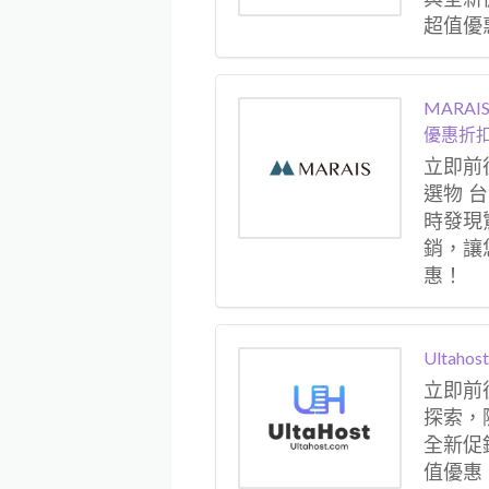
超值優
MARA
優惠折
立即前往
選物 
時發現
銷，讓
惠！
Ulta
立即前往
探索，
全新促
值優惠