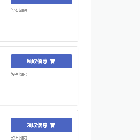
沒有期限
領取優惠
沒有期限
領取優惠
沒有期限