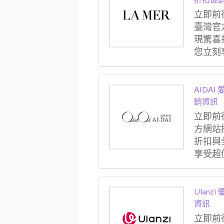
立即前往
臺灣官
現驚喜
您立刻
AIDA
銷資訊
立即前往
方網站
折扣與
享受超
Ulan
資訊
立即前往