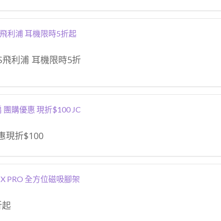
PS飛利浦 耳機限時5折起
IPS飛利浦 耳機限時5折
團購優惠 現折$100 JC
現折$100
-X PRO 全方位磁吸腳架
折起