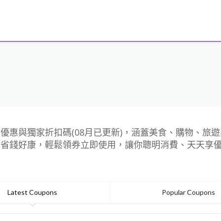
優惠與獨家折扣碼(08月已更新)，涵蓋美食、購物、旅
的省錢好康，輕鬆領券立即使用，讓你聰明消費、天天享
Latest Coupons
Popular Coupons