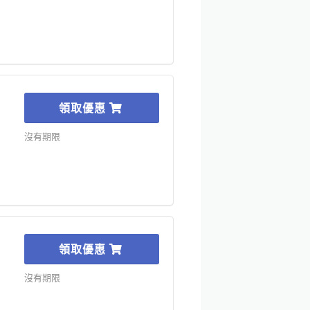
領取優惠
沒有期限
領取優惠
沒有期限