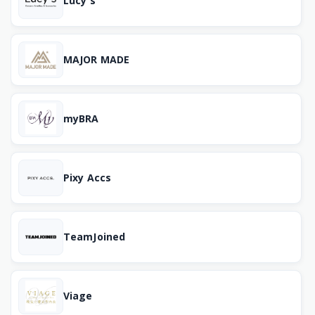
Lucy's
MAJOR MADE
myBRA
Pixy Accs
TeamJoined
Viage