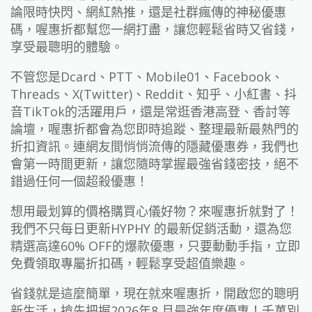
論限時快閃、網紅熱推，還是社群瘋傳的神秘優惠
碼，喔惠折都幫您一網打盡，讓您輕鬆省時又省錢，
享受最聰明的體驗。
不管您是Dcard、PTT、Mobile01、Facebook、
Threads、X(Twitter)、Reddit、知乎、小紅書、抖
音TikTok的活躍用戶，還是常逛香港高登、香討等
論壇，喔惠折都會為您即時追蹤、整理最新最熱門的
折扣資訊。連網友間悄悄流傳的隱藏優惠券，我們也
會第一時間更新，讓您隨時掌握最強省錢密技，絕不
錯過任何一個超殺優惠！
想用最划算的價格購買心儀好物？來喔惠折就對了！
我們不只每日更新HYPHY 的最新促銷活動，還為您
精選高達60% OFF的爆款優惠，只要動動手指，立即
免費領取專屬折扣碼，輕鬆享受超值樂趣。
省錢就是這麼簡單，現在就來喔惠折，開啟您的聰明
新生活，搶先把握2026年8 月最強年度優惠！千萬別