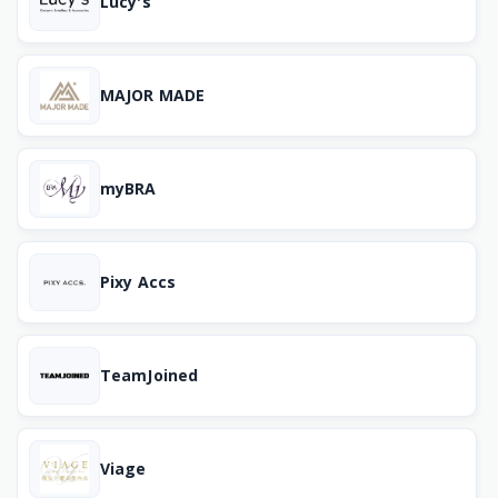
Lucy's
MAJOR MADE
myBRA
Pixy Accs
TeamJoined
Viage