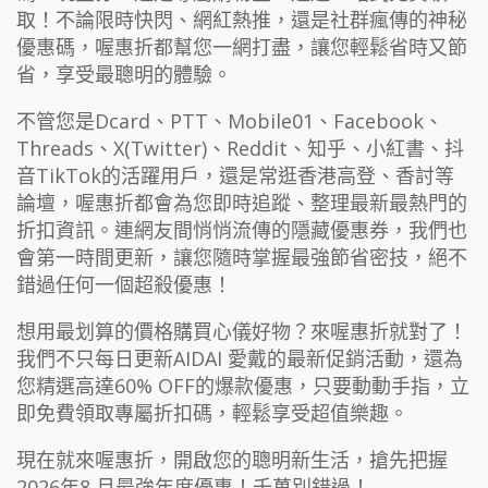
取！不論限時快閃、網紅熱推，還是社群瘋傳的神秘
優惠碼，喔惠折都幫您一網打盡，讓您輕鬆省時又節
省，享受最聰明的體驗。
不管您是Dcard、PTT、Mobile01、Facebook、
Threads、X(Twitter)、Reddit、知乎、小紅書、抖
音TikTok的活躍用戶，還是常逛香港高登、香討等
論壇，喔惠折都會為您即時追蹤、整理最新最熱門的
折扣資訊。連網友間悄悄流傳的隱藏優惠券，我們也
會第一時間更新，讓您隨時掌握最強節省密技，絕不
錯過任何一個超殺優惠！
想用最划算的價格購買心儀好物？來喔惠折就對了！
我們不只每日更新AIDAI 愛戴的最新促銷活動，還為
您精選高達60% OFF的爆款優惠，只要動動手指，立
即免費領取專屬折扣碼，輕鬆享受超值樂趣。
現在就來喔惠折，開啟您的聰明新生活，搶先把握
2026年8 月最強年度優惠！千萬別錯過！