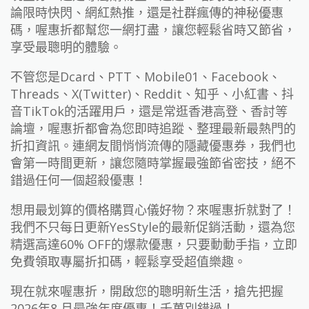
論限時快閃、網紅熱推，還是社群瘋傳的神秘優惠
碼，喔惠折都幫您一網打盡，讓您輕鬆省時又節省，
享受最聰明的體驗。
不管您是Dcard、PTT、Mobile01、Facebook、
Threads、X(Twitter)、Reddit、知乎、小紅書、抖
音TikTok的活躍用戶，還是常逛香港高登、香討等
論壇，喔惠折都會為您即時追蹤、整理最新最熱門的
折扣資訊。連網友間悄悄流傳的隱藏優惠券，我們也
會第一時間更新，讓您隨時掌握最強節省密技，絕不
錯過任何一個超殺優惠！
想用最划算的價格購買心儀好物？來喔惠折就對了！
我們不只每日更新YesStyle的最新促銷活動，還為您
精選高達60% OFF的爆款優惠，只要動動手指，立即
免費領取專屬折扣碼，輕鬆享受超值樂趣。
現在就來喔惠折，開啟您的聰明新生活，搶先把握
2026年8 月最強年度優惠！千萬別錯過！