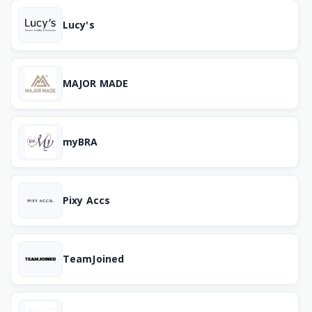
Lucy's
MAJOR MADE
myBRA
Pixy Accs
TeamJoined