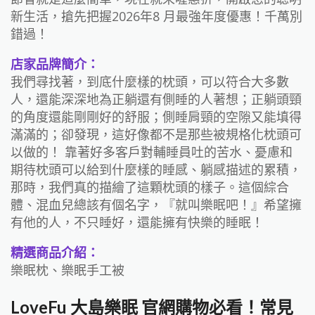
新生活，搶先把握2026年8 月最強年度優惠！千萬別
錯過！
店家品牌簡介：
我們尋找著，到底什麼樣的枕頭，可以符合大多數
人，還能深深地為正躺還有側睡的人著想；正躺頭頸
的角度還能剛剛好的舒服；側睡肩頸的空隙又能填得
滿滿的；卻發現，這好像都不是那些被規格化枕頭可
以做的！ 靠著好多客戶對輔睡員吐的苦水、憂慮和
期待枕頭可以給到什麼樣的睡感、躺感描述的累積，
那時，我們真的描繪了這顆枕頭的樣子。這個綜合
體、混血兒總該有個名字，『就叫樂眠吧！』希望擁
有他的人，不只睡好，還能擁有快樂的睡眠！
精選商品介紹：
樂眠枕、樂眠手工被
LoveFu 大島樂眠 官網購物必看！常見