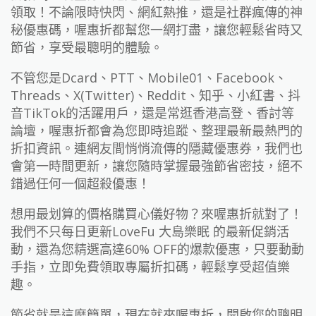
領取！不論限時快閃、網紅熱推，還是社群瘋傳的神
秘優惠碼，喔惠折都幫您一網打盡，讓您輕鬆省時又
節省，享受最聰明的體驗。
不管您是Dcard、PTT、Mobile01、Facebook、
Threads、X(Twitter)、Reddit、知乎、小紅書、抖
音TikTok的活躍用戶，還是常逛香港高登、香討等
論壇，喔惠折都會為您即時追蹤、整理最新最熱門的
折扣資訊。連網友間悄悄流傳的隱藏優惠券，我們也
會第一時間更新，讓您隨時掌握最強節省密技，絕不
錯過任何一個超殺優惠！
想用最划算的價格購買心儀好物？來喔惠折就對了！
我們不只每日更新LoveFu 大島樂眠 的最新促銷活
動，還為您精選高達60% OFF的爆款優惠，只要動動
手指，立即免費領取專屬折扣碼，輕鬆享受超值樂
趣。
節省就是這麼簡單，現在就來喔惠折，開啟您的聰明