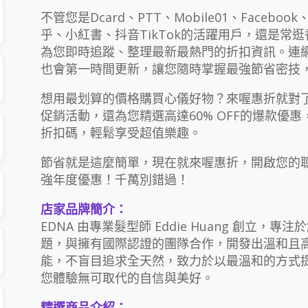
不管您是Dcard、PTT、Mobile01、Facebook、T
乎、小紅書、抖音TikTok的活躍用戶，還是常
為您即時追蹤、整理最新最熱門的折扣資訊。連
也會第一時間更新，讓您隨時掌握最強節省密技
想用最划算的價格購買心儀好物？來喔惠折就對了
促銷活動，還為您精選高達60% OFF的爆款優
折扣碼，輕鬆享受超值樂趣。
節省就是這麼簡單，現在就來喔惠折，開啟您的聰明
強年度優惠！千萬別錯過！
店家品牌簡介：
EDNA 由專業髮型師 Eddie Huang 創立
題，與擁有國際認證的團隊合作，開發出溫和且高
能，不盲目追求全天然，致力於以最溫和的方式
您體驗無可取代的自信與美好。
精選商品介紹：