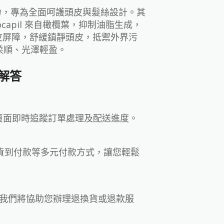
入活力，專為全面呵護頭皮與髮絲設計。其
rocapil 來自橄欖葉，抑制油脂生成，
皮屏障，舒緩鎮靜頭皮，抵禦外界污
柔順、光澤輕盈。
Q解答
」頁面即時追蹤訂單處理及配送進度。
與貨到付款等多元付款方式，讓您輕鬆
，我們將協助您辦理退換貨或退款服