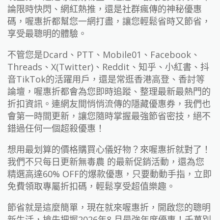
論限時快閃、網紅熱推，還是社群瘋傳的神秘優惠
碼，喔惠折都幫您一網打盡，讓您輕鬆省時又節省，
享受最聰明的體驗。
不管您是Dcard、PTT、Mobile01、Facebook、
Threads、X(Twitter)、Reddit、知乎、小紅書、抖
音TikTok的活躍用戶，還是常逛香港高登、香討等
論壇，喔惠折都會為您即時追蹤、整理最新最熱門的
折扣資訊。連網友間悄悄流傳的隱藏優惠券，我們也
會第一時間更新，讓您隨時掌握最強節省密技，絕不
錯過任何一個超殺優惠！
想用最划算的價格購買心儀好物？來喔惠折就對了！
我們不只每日更新無毒農 的最新促銷活動，還為您
精選高達60% OFF的爆款優惠，只要動動手指，立即
免費領取專屬折扣碼，輕鬆享受超值樂趣。
節省就是這麼簡單，現在就來喔惠折，開啟您的聰明
新生活，搶先把握2026年8 月最強年度優惠！千萬別