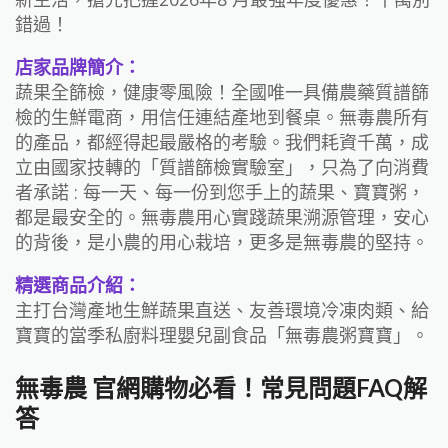
錯過！
店家品牌簡介：
蔬果全篩檢，健康零風險！全國唯一具備農藥質譜篩
檢的生鮮電商，用信任連結產地到餐桌。無毒農所有
的產品，都經得起最嚴格的考驗。我們耗資千萬，成
立由國家技轉的「質譜篩檢實驗室」，只為了向消費
者承諾 : 每一天、每一份到您手上的蔬果、寶寶粥，
都是最安全的。無毒農用心實踐蔬果溯源管理，安心
的背後，是小農的用心栽培，更多是無毒農的堅持。
精選商品介紹：
主打台灣產地生鮮蔬果直送、友善環境冷凍肉類、給
寶寶的當季私廚料理嬰兒副食品「無毒農粥寶寶」。
無毒農 官網購物必看！常見問題FAQ解
答