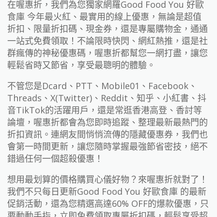
在喔惠折，我們為您獨家網羅Good Food You 好歐
食庫 今年最火紅、最實用的線上優惠，無論是超值
折扣、限量折扣碼、現金券，還是專屬購物金，通通
一站式免費領取！不論限時快閃、網紅熱推，還是社
群瘋傳的神秘優惠碼，喔惠折都幫您一網打盡，讓您
輕鬆省時又節省，享受最聰明的體驗。
不管您是Dcard、PTT、Mobile01、Facebook、
Threads、X(Twitter)、Reddit、知乎、小紅書、抖
音TikTok的活躍用戶，還是常逛香港高登、香討等
論壇，喔惠折都會為您即時追蹤、整理最新最熱門的
折扣資訊。連網友間悄悄流傳的隱藏優惠券，我們也
會第一時間更新，讓您隨時掌握最強節省密技，絕不
錯過任何一個超殺優惠！
想用最划算的價格購買心儀好物？來喔惠折就對了！
我們不只每日更新Good Food You 好歐食庫 的最新
促銷活動，還為您精選高達60% OFF的爆款優惠，只
要動動手指，立即免費領取專屬折扣碼，輕鬆享受超