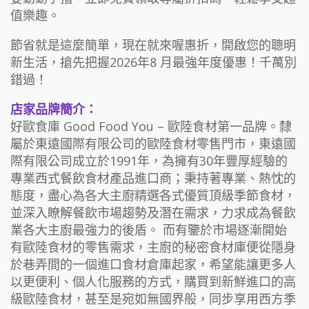
值樂趣。
節省就是這麼簡單，現在就來喔惠折，開啟您的聰明
新生活，搶先把握2026年8 月最強年度優惠！千萬別
錯過！
店家品牌簡介：
好歐食庫 Good Food You – 歐陸食材第一品牌。隸
屬於東遠國際有限公司的歐陸食材零售門市，東遠國
際有限公司成立於1991年，為擁有30年豐厚經驗的
專業西式餐飲食材產品進口商；秉持著專業、熱忱的
態度，盡心為各大主廚精選各式優質頂級季節食材，
並深入瞭解餐飲市場趨勢及潛在需求，力求成為餐飲
業各大主廚最強力的後盾。 而有鑒於市場逐漸開始
有歐陸食材的零售需求，主廚的秘密食材庫便從隱身
於巷弄間的一個進口食材倉庫起家，希望能讓更多人
以更便利、個人化服務的方式，購買到新鮮進口的高
級歐陸食材，甚至是宛如無國界般，同步享用西方季