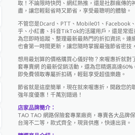
取！不論限時快閃、網紅熱推，還是社群瘋傳的
盡，讓您輕鬆省時又節省，享受最聰明的體驗。
不管您是Dcard、PTT、Mobile01、Facebook、T
乎、小紅書、抖音TikTok的活躍用戶，還是常
為您即時追蹤、整理最新最熱門的折扣資訊。連
也會第一時間更新，讓您隨時掌握最強節省密技
想用最划算的價格購買心儀好物？來喔惠折就對了！
套專賣網 的最新促銷活動，還為您精選高達60%
即免費領取專屬折扣碼，輕鬆享受超值樂趣。
節省就是這麼簡單，現在就來喔惠折，開啟您的聰明
強年度優惠！千萬別錯過！
店家品牌簡介：
TAO TAO 網路保險套專業廠商，專賣各大品
台灣不二等，款式齊全，現貨供應，快速出貨。