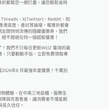
惠折都幫您一網打盡，讓您輕鬆省時
hreads、X(Twitter)、Reddit、知
逛香港高登、香討等論壇，喔惠折都會
網友間悄悄流傳的隱藏優惠券，我們
，絕不錯過任何一個超殺優惠！
！我們不只每日更新WEIZ 臺灣的最
優惠，只要動動手指，立即免費領取專
026年8 月最強年度優惠！千萬別
的購物體驗，在中南三地設櫃，服務全
保障與完善售後，讓消費者不僅能輕
與長久信任。