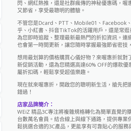
閃、網紅熱推，還是社群瘋傳的神秘優惠碼，喔
又節省，享受最聰明的體驗。
不管您是Dcard、PTT、Mobile01、Facebook、T
乎、小紅書、抖音TikTok的活躍用戶，還是常
為您即時追蹤、整理最新最熱門的折扣資訊。連
也會第一時間更新，讓您隨時掌握最強節省密技
想用最划算的價格購買心儀好物？來喔惠折就對了
新促銷活動，還為您精選高達60% OFF的爆款
屬折扣碼，輕鬆享受超值樂趣。
現在就來喔惠折，開啟您的聰明新生活，搶先把握2
錯過！
店家品牌簡介：
WEiZ 精品3C專注將複雜規格轉化為簡單直覺
台數萬名會員。結合線上與線下通路，提供專業
鬆挑選合適的3C產品，更能享有可靠貼心的服務