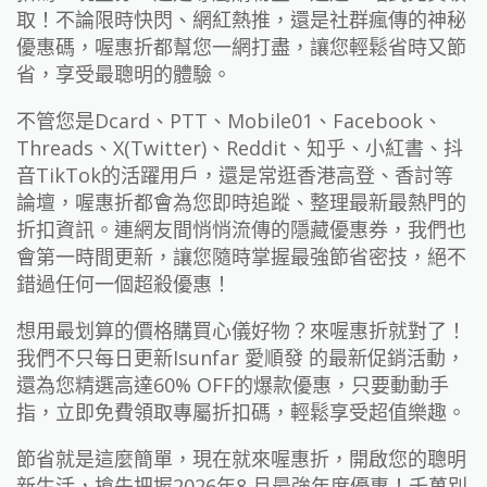
取！不論限時快閃、網紅熱推，還是社群瘋傳的神秘
優惠碼，喔惠折都幫您一網打盡，讓您輕鬆省時又節
省，享受最聰明的體驗。
不管您是Dcard、PTT、Mobile01、Facebook、
Threads、X(Twitter)、Reddit、知乎、小紅書、抖
音TikTok的活躍用戶，還是常逛香港高登、香討等
論壇，喔惠折都會為您即時追蹤、整理最新最熱門的
折扣資訊。連網友間悄悄流傳的隱藏優惠券，我們也
會第一時間更新，讓您隨時掌握最強節省密技，絕不
錯過任何一個超殺優惠！
想用最划算的價格購買心儀好物？來喔惠折就對了！
我們不只每日更新Isunfar 愛順發 的最新促銷活動，
還為您精選高達60% OFF的爆款優惠，只要動動手
指，立即免費領取專屬折扣碼，輕鬆享受超值樂趣。
節省就是這麼簡單，現在就來喔惠折，開啟您的聰明
新生活，搶先把握2026年8 月最強年度優惠！千萬別