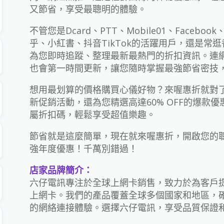
又節省，享受最聰明的體驗。
不管您是Dcard、PTT、Mobile01、Facebook、T
乎、小紅書、抖音TikTok的活躍用戶，還是常
為您即時追蹤、整理最新最熱門的折扣資訊。連
也會第一時間更新，讓您隨時掌握最強節省密技
想用最划算的價格購買心儀好物？來喔惠折就對了
新促銷活動，還為您精選高達60% OFF的爆款
屬折扣碼，輕鬆享受超值樂趣。
節省就是這麼簡單，現在就來喔惠折，開啟您的聰明
強年度優惠！千萬別錯過！
店家品牌簡介：
六仔電訊專注於全球上網卡銷售，致力於為客戶提
上網卡。我們的產品覆蓋全球多個國家和地區，
的網絡連接體驗。選擇六仔電訊，享受品質保證