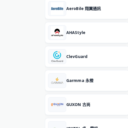
AeroBile 翔翼通訊
AHAStyle
ClevGuard
Garmma 永橙
GUXON 古尚