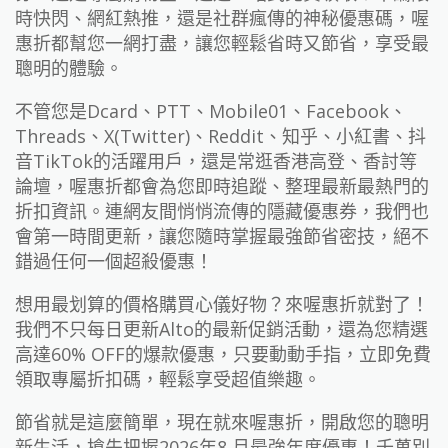
時快閃、網紅熱推，還是社群瘋傳的神秘優惠碼，喔
惠折都幫您一網打盡，讓您輕鬆省時又節省，享受最
聰明的體驗。
不管您是Dcard、PTT、Mobile01、Facebook、
Threads、X(Twitter)、Reddit、知乎、小紅書、抖
音TikTok的活躍用戶，還是常逛香港高登、香討等
論壇，喔惠折都會為您即時追蹤、整理最新最熱門的
折扣資訊。連網友間悄悄流傳的隱藏優惠券，我們也
會第一時間更新，讓您隨時掌握最強節省密技，絕不
錯過任何一個超殺優惠！
想用最划算的價格購買心儀好物？來喔惠折就對了！
我們不只每日更新Alto的最新促銷活動，還為您精選
高達60% OFF的爆款優惠，只要動動手指，立即免費
領取專屬折扣碼，輕鬆享受超值樂趣。
節省就是這麼簡單，現在就來喔惠折，開啟您的聰明
新生活，搶先把握2026年8 月最強年度優惠！千萬別